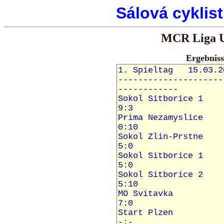
Sálová cyklis
MCR Liga U2
Ergebnis