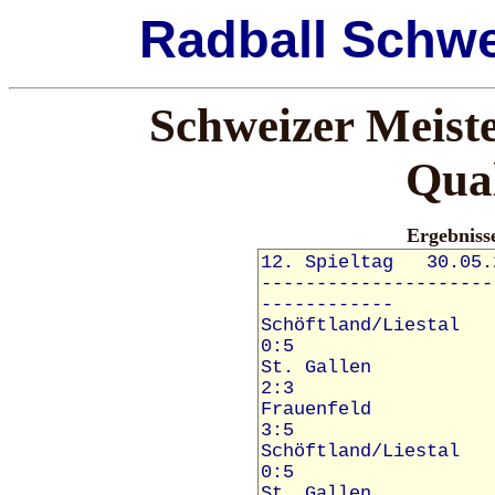
Radball Schwe
Schweizer Meiste
Qual
Ergebnis