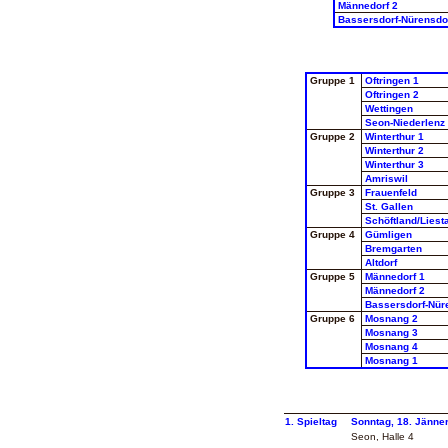
Männedorf 2
Bassersdorf-Nürensdo
Gruppe
1
Oftringen 1
Oftringen 2
Wettingen
Seon-Niederlenz
Gruppe
2
Winterthur 1
Winterthur 2
Winterthur 3
Amriswil
Gruppe
3
Frauenfeld
St. Gallen
Schöftland/Liest
Gruppe
4
Gümligen
Bremgarten
Altdorf
Gruppe 5
Männedorf 1
Männedorf 2
Bassersdorf-Nür
Gruppe 6
Mosnang 2
Mosnang 3
Mosnang 4
Mosnang 1
1. Spieltag
Sonntag, 18. Jänne
Seon, Halle 4