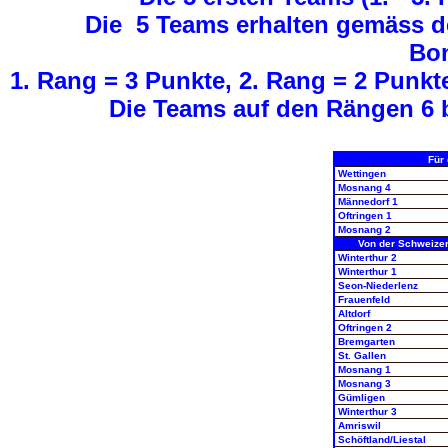
Die 5 Teams erhalten gemäss de
Bo
1. Rang = 3 Punkte, 2. Rang = 2 Punkt
Die Teams auf den Rängen 6 b
Für 
Wettingen
Mosnang 4
Männedorf 1
Oftringen 1
Mosnang 2
Von der Schweizer
Winterthur 2
Winterthur 1
Seon-Niederlenz
Frauenfeld
Altdorf
Oftringen 2
Bremgarten
St. Gallen
Mosnang 1
Mosnang 3
Gümligen
Winterthur 3
Amriswil
Schöftland/Liestal