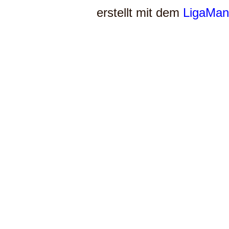
erstellt mit dem
LigaMan