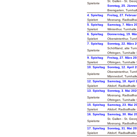
St. Gallen - St. Geor
Spielorte
Sonntag, 25. Jänne
Bremgarten, Turnhal
4. Spieltag
Freitag, 27. Februa
Spielort
Mosnang, Radballhal
5. Spieltag
Samstag, 7. März 2
Spielort
Winterthur, Turnhall
6. Spieltag
Donnerstag, 19. Mä
Spielort
Oberwinterthur, Turn
7. Spieltag
Sonntag, 22. März 
Schöftland, alte Turn
Spielorte
Oftringen, Turnhalle
9. Spieltag
Freitag, 27. März 2
Spielort
Oftringen, Turnhalle
10. Spieltag
Sonntag, 12. April 
Oberwinterthur, Turn
Spielorte
Männedorf, Turnhalle
12. Spieltag
Samstag, 18. April 
Spielort
Altdorf, Radballhalle
13. Spieltag
Sonntag, 3. Mai 202
Mosnang, Radballhal
Spielorte
Oftringen, Turnhalle
15. Spieltag
Samstag, 23. Mai 2
Spielort
Altdorf, Radballhalle
16. Spieltag
Samstag, 30. Mai 2
St. Gallen - St. Geor
Spielorte
Mosnang, Radballhal
17. Spieltag
Sonntag, 31. Mai 2
Spielort
Altdorf, Radballhalle