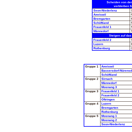
Scheiden von der
verbleiben f
Seon-Niederlenz
Amriswil
Bremgarten
Schöftland
Frauenfeld 1
Männedorf
Steigen auf das 
Frauenfeld 2
Luzern
Rothenburg
C
Gruppe 1
Amriswil
Bassersdorf-Nürensd
Schöftland
Gruppe 2
Sirnach
Männedorf
Mosnang 3
Gruppe 3
Frauenfeld 1
Frauenfeld 2
Oftringen
Gruppe 4
Luzern
Bremgarten
Rothenburg
Gruppe 5
Mosnang 1
Mosnang 2
Seon-Niederlenz