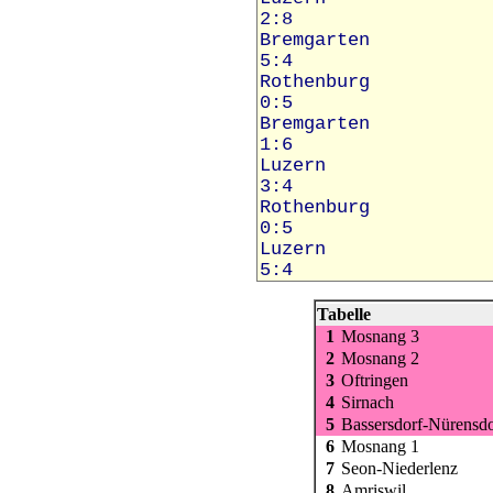
Tabelle
1
Mosnang 3
2
Mosnang 2
3
Oftringen
4
Sirnach
5
Bassersdorf-Nürensdo
6
Mosnang 1
7
Seon-Niederlenz
8
Amriswil