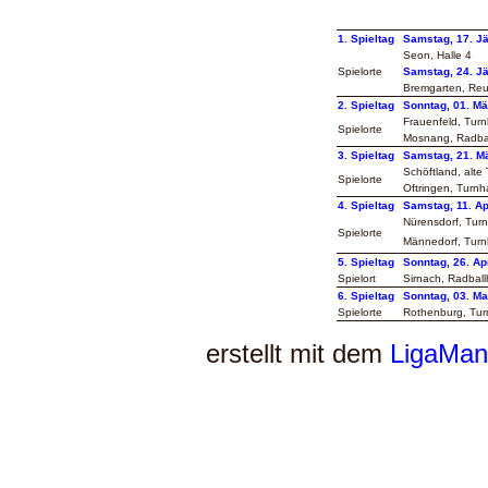
1. Spieltag
Samstag, 17. J
Seon, Halle 4
Spielorte
Samstag, 24. J
Bremgarten, Reu
2. Spieltag
Sonntag, 01. Mä
Frauenfeld, Turn
Spielorte
Mosnang, Radbal
3. Spieltag
Samstag, 21. M
Schöftland, alte 
Spielorte
Oftringen, Turnh
4. Spieltag
Samstag, 11. Ap
Nürensdorf, Turn
Spielorte
Männedorf, Turnh
5. Spieltag
Sonntag, 26. Ap
Spielort
Sirnach, Radball
6. Spieltag
Sonntag, 03. Ma
Spielorte
Rothenburg, Tur
erstellt mit dem
LigaMan