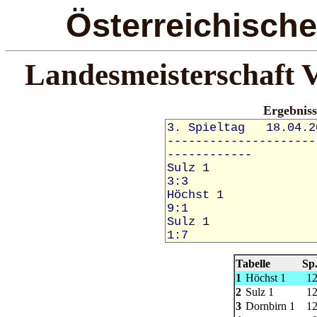
Österreichisch
Landesmeisterschaft V
Ergebnis
Tabelle
Sp
1
Höchst 1
1
2
Sulz 1
1
3
Dornbirn 1
1