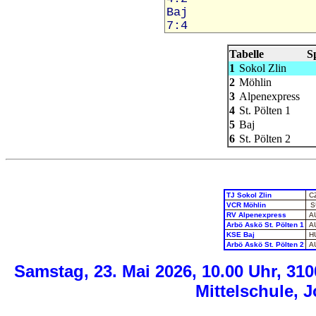
Tabelle
Sp
1
Sokol Zlin
2
Möhlin
3
Alpenexpress
4
St. Pölten 1
5
Baj
6
St. Pölten 2
TJ Sokol Zlin
C
VCR Möhlin
S
RV Alpenexpress
A
Arbö Askö St. Pölten 1
A
KSE Baj
H
Arbö Askö St. Pölten 2
A
Samstag, 23. Mai 2026, 10.00 Uhr, 310
Mittelschule, 