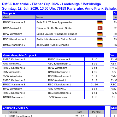
RMSC Karlsruhe - Fächer Cup 2026 - Landesliga / Bezirksliga
Sonntag, 12. Juli 2026, 13.00 Uhr, 76189 Karlsruhe, Anne-Frank Schule
Gruppe A
Gr
Verein
Name
-
Ve
RMSC Karlsruhe 2
Felix Ruf / Tobias Appenzeller
RV
RMV Amriswil 1
Etienne Groff / Severin Sutter
RS
RVW Wimsheim
Lukas Lauser / Raphael Hellinger
RM
RSC Kieselbronn 1
Robin Häußermann / Nico Scholl
RM
RMSC Karlsruhe 3
Joel Gacis / Mirko Schätzle
RS
Vorrundenspiele Gruppe A
Vorr
RMSC Karlsruhe 2
:
RMSC Karlsruhe 3
2 : 0
RV G
RMV Amriswil 1
:
RSC Kieselbronn 1
3 : 6
RSV 
RMSC Karlsruhe 2
:
RVW Wimsheim
3 : 5
RV G
RMV Amriswil 1
:
RMSC Karlsruhe 3
4 : 0
RSV 
RVW Wimsheim
:
RSC Kieselbronn 1
3 : 1
RMV 
RMSC Karlsruhe 2
:
RMV Amriswil 1
3 : 3
RV G
RMSC Karlsruhe 3
:
RSC Kieselbronn 1
0 : 10
RSC 
RVW Wimsheim
:
RMV Amriswil 1
3 : 4
RMV 
RMSC Karlsruhe 2
:
RSC Kieselbronn 1
1 : 4
RV G
RMSC Karlsruhe 3
:
RVW Wimsheim
1 : 8
RSC 
Endstand Gruppe A
End
-
Verein
Tore
Punkte
-
1.
RSC Kieselbronn 1
21 : 07
9
1.