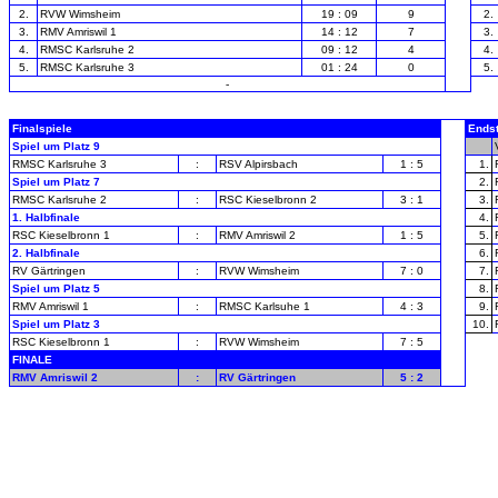
2.
RVW Wimsheim
19 : 09
9
2.
3.
RMV Amriswil 1
14 : 12
7
3.
4.
RMSC Karlsruhe 2
09 : 12
4
4.
5.
RMSC Karlsruhe 3
01 : 24
0
5.
-
Finalspiele
Ends
Spiel um Platz 9
-
RMSC Karlsruhe 3
:
RSV Alpirsbach
1 : 5
1.
Spiel um Platz 7
2.
RMSC Karlsruhe 2
:
RSC Kieselbronn 2
3 : 1
3.
1. Halbfinale
4.
RSC Kieselbronn 1
:
RMV Amriswil 2
1 : 5
5.
2. Halbfinale
6.
RV Gärtringen
:
RVW Wimsheim
7 : 0
7.
Spiel um Platz 5
8.
RMV Amriswil 1
:
RMSC Karlsuhe 1
4 : 3
9.
Spiel um Platz 3
10.
RSC Kieselbronn 1
:
RVW Wimsheim
7 : 5
FINALE
RMV Amriswil 2
:
RV Gärtringen
5 : 2