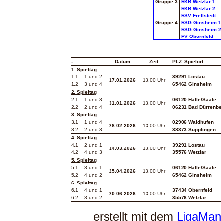
Gruppe
3
RKB Wetzlar 1
RKB Wetzlar 2
RSV Frellstedt
Gruppe
4
RSG Ginsheim 1
RSG Ginsheim 2
RV Obernfeld
-
Datum
Zeit
PLZ Spielort
1. Spieltag
1.1 1 und 2
39291 Lostau
17.01.2026
13.00 Uhr
1.2 3 und 4
65462 Ginsheim
2. Spieltag
2.1 1 und 3
06120 Halle/Saale
31.01.2026
13.00 Uhr
2.2 2 und 4
06231 Bad Dürrenbe
3. Spieltag
3.1 1 und 4
02906 Waldhufen
28.02.2026
13.00 Uhr
3.2 2 und 3
38373 Süpplingen
4. Spieltag
4.1 2 und 1
39291 Lostau
14.03.2026
13.00 Uhr
4.2 4 und 3
35576 Wetzlar
5. Spieltag
5.1 3 und 1
06120 Halle/Saale
25.04.2026
13.00 Uhr
5.2 4 und 2
65462 Ginsheim
6. Spieltag
6.1 4 und 1
37434 Obernfeld
20.06.2026
13.00 Uhr
6.2 3 und 2
35576 Wetzlar
erstellt mit dem
LigaMan