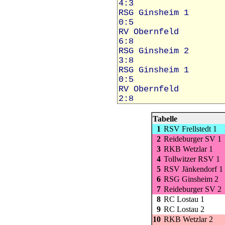
Tabelle
1
RSV Frellstedt 1
2
Reideburger SV 1
3
RKB Wetzlar 1
4
Tollwitzer RSV 1
5
RSV Jänkendorf 1
6
RSG Ginsheim 2
7
Reideburger SV 2
8
RC Lostau 1
9
RC Lostau 2
10
RKB Wetzlar 2