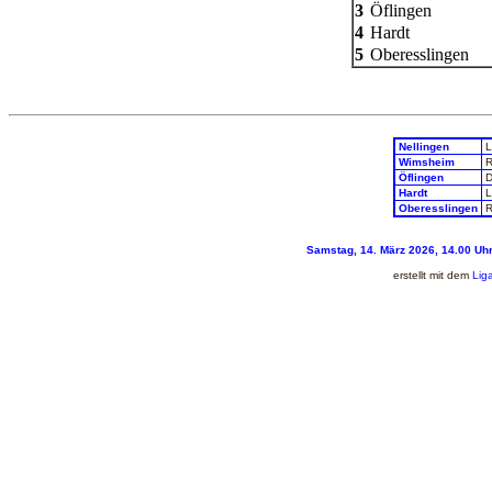
3
Öflingen
4
Hardt
5
Oberesslingen
Nellingen
L
Wimsheim
R
Öflingen
D
Hardt
L
Oberesslingen
R
Samstag, 14. März 2026, 14.00 Uhr,
erstellt mit dem
Lig