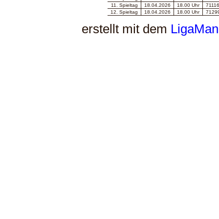
11. Spieltag
18.04.2026
18.00 Uhr
71116
12. Spieltag
18.04.2026
18.00 Uhr
71299
erstellt mit dem
LigaMana