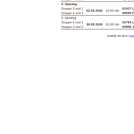
5. Spieltag
Gruppe 3 und 1
01917 L
02.05.2026
10.00 Uhr
Gruppe 4 und 2
09599 F
6. Spieltag
Gruppe 4 und 1
02794 L
30.05.2026
10.00 Uhr
Gruppe 3 und 2
02906 J
erstellt mit dem
Lig