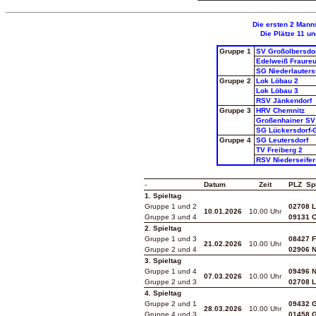
Die ersten 2 Manns
Die Plätze 11 un
Gruppe 1
SV Großolbersdo
Edelweiß Fraureu
SG Niederlauters
Gruppe 2
Lok Löbau 2
Lok Löbau 3
RSV Jänkendorf
Gruppe
3
HRV Chemnitz
Großenhainer SV
SG Lückersdorf-
Gruppe 4
SG Leutersdorf
TV Freiberg 2
RSV Niederseifer
-
Datum
Zeit
PLZ Spi
1. Spieltag
Gruppe 1 und 2
02708 
10.01.2026
10.00 Uhr
Gruppe 3 und 4
09131 C
2. Spieltag
Gruppe 1 und 3
08427 F
21.02.2026
10.00 Uhr
Gruppe 2 und 4
02906 N
3. Spieltag
Gruppe 1 und 4
09496 N
07.03.2026
10.00 Uhr
Gruppe 2 und 3
02708 
4. Spieltag
Gruppe 2 und 1
09432 G
28.03.2026
10.00 Uhr
Gruppe 4 und 3
01458 G