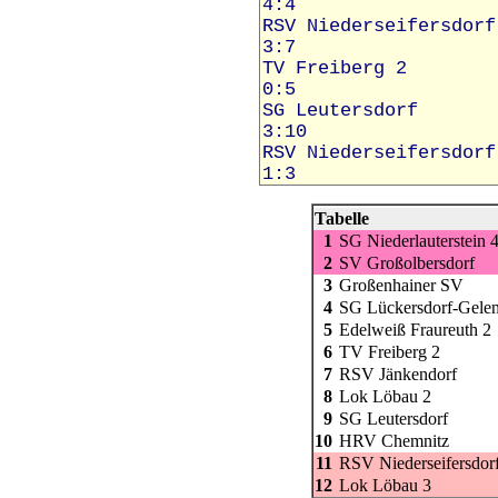
Tabelle
1
SG Niederlauterstein 
2
SV Großolbersdorf
3
Großenhainer SV
4
SG Lückersdorf-Gele
5
Edelweiß Fraureuth 2
6
TV Freiberg 2
7
RSV Jänkendorf
8
Lok Löbau 2
9
SG Leutersdorf
10
HRV Chemnitz
11
RSV Niederseifersdor
12
Lok Löbau 3