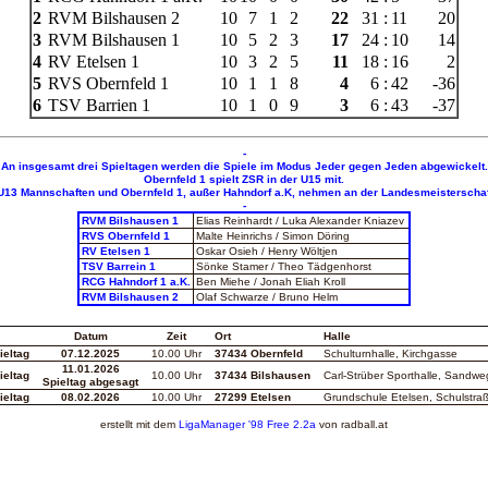
2
RVM Bilshausen 2
10
7
1
2
22
31
:
11
20
3
RVM Bilshausen 1
10
5
2
3
17
24
:
10
14
4
RV Etelsen 1
10
3
2
5
11
18
:
16
2
5
RVS Obernfeld 1
10
1
1
8
4
6
:
42
-36
6
TSV Barrien 1
10
1
0
9
3
6
:
43
-37
-
An insgesamt drei Spieltagen werden die Spiele im Modus Jeder gegen Jeden abgewickelt.
Obernfeld 1 spielt ZSR in der U15 mit.
 U13 Mannschaften und Obernfeld 1, außer Hahndorf a.K, nehmen an der Landesmeisterschaft
-
RVM Bilshausen 1
Elias Reinhardt / Luka Alexander Kniazev
RVS Obernfeld 1
Malte Heinrichs / Simon Döring
RV Etelsen 1
Oskar Osieh / Henry Wöltjen
TSV Barrein 1
Sönke Stamer / Theo Tädgenhorst
RCG Hahndorf 1 a.K.
Ben Miehe / Jonah Eliah Kroll
RVM Bilshausen 2
Olaf Schwarze / Bruno Helm
Datum
Zeit
Ort
Halle
ieltag
07.12.2025
10.00 Uhr
37434 Obernfeld
Schulturnhalle, Kirchgasse
11.01.2026
ieltag
10.00 Uhr
37434 Bilshausen
Carl-Strüber Sporthalle, Sandwe
Spieltag abgesagt
ieltag
08.02.2026
10.00 Uhr
27299 Etelsen
Grundschule Etelsen, Schulstra
erstellt mit dem
LigaManager
'98 Free 2.2a
von
radball.at