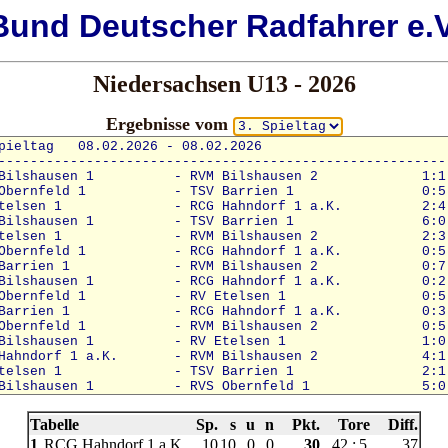
Bund
Deutscher
Radfahrer e.V
Niedersachsen U13 - 2026
Ergebnisse vom
Tabelle
Sp.
s
u
n
Pkt.
Tore
Diff.
1
RCG Hahndorf 1 a.K.
10
10
0
0
30
42
:
5
37