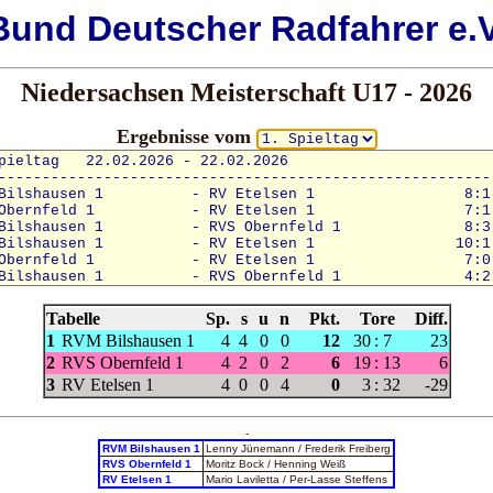
Bund
Deutscher
Radfahrer e.V
Niedersachsen Meisterschaft U17 - 2026
Ergebnisse vom
Tabelle
Sp.
s
u
n
Pkt.
Tore
Diff.
1
RVM Bilshausen 1
4
4
0
0
12
30
:
7
23
2
RVS Obernfeld 1
4
2
0
2
6
19
:
13
6
3
RV Etelsen 1
4
0
0
4
0
3
:
32
-29
-
RVM Bilshausen 1
Lenny Jünemann / Frederik Freiberg
RVS Obernfeld 1
Moritz Bock / Henning Weiß
RV Etelsen 1
Mario Laviletta / Per-Lasse Steffens