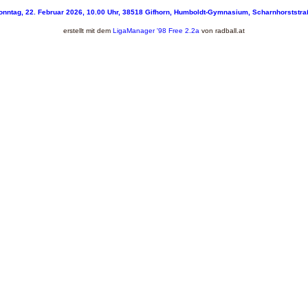
onntag, 22. Februar 2026, 10.00 Uhr, 38518 Gifhorn, Humboldt-Gymnasium, Scharnhorststra
erstellt mit dem
LigaManager
'98 Free 2.2a
von
radball.at