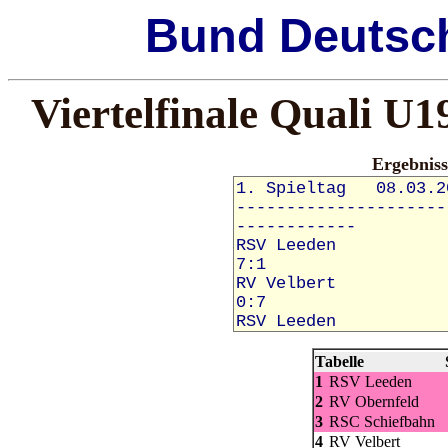
Bund
Deutsc
Viertelfinale Quali U
Ergebnis
Tabelle
S
1
RSV Leeden
2
RV Obernfeld
3
RSC Schiefbahn
4
RV Velbert