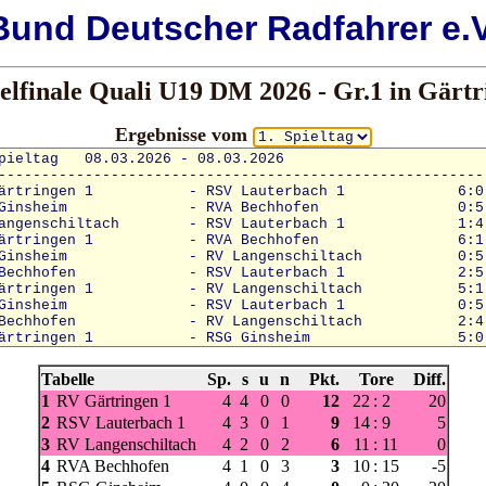
Bund
Deutscher
Radfahrer e.V
elfinale Quali U19 DM 2026 - Gr.1 in Gärt
Ergebnisse vom
Tabelle
Sp.
s
u
n
Pkt.
Tore
Diff.
1
RV Gärtringen 1
4
4
0
0
12
22
:
2
20
2
RSV Lauterbach 1
4
3
0
1
9
14
:
9
5
3
RV Langenschiltach
4
2
0
2
6
11
:
11
0
4
RVA Bechhofen
4
1
0
3
3
10
:
15
-5