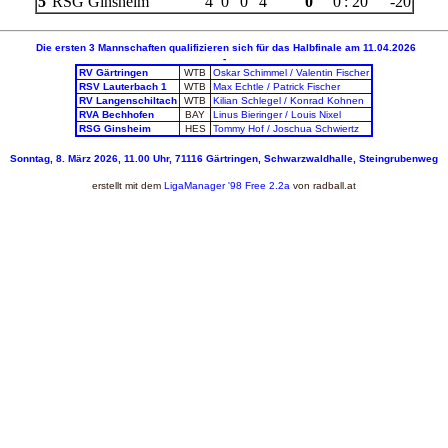
5
RSG Ginsheim
4
0
0
4
0
0
:
20
-20
Die ersten 3 Mannschaften qualifizieren sich für das Halbfinale am 11.04.2026
-
RV Gärtringen
WTB
Oskar Schimmel / Valentin Fischer
RSV Lauterbach 1
WTB
Max Echtle / Patrick Fischer
RV Langenschiltach
WTB
Kilian Schlegel / Konrad Kohnen
RVA Bechhofen
BAY
Linus Bieringer / Louis Nixel
RSG Ginsheim
HES
Tommy Hof / Joschua Schwiertz
Sonntag, 8. März 2026, 11.00 Uhr, 71116 Gärtringen, Schwarzwaldhalle, Steingrubenweg
erstellt mit dem
LigaManager
'98 Free 2.2a
von
radball.at