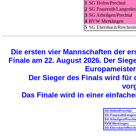
1
SG Hofen/Prechtal
2
SG Fraureuth/Langenle
3
SG Arheilgen/Prechtal
4
RVW Merklingen
5
SG Ebersbach/Reichenb
Die ersten vier Mannschaften der ers
Finale am 22. August 2026. Der Sieg
Europameister
Der Sieger des Finals wird für
vor
Das Finale wird in einer einfac
SG Hofen/Prechtal
SG Fraureuth/Langen
SG Arheilgen/Prechta
RVW Merklingen
SG Ebersbach/Reich