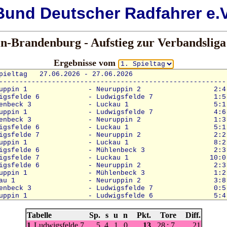
Bund
Deutscher
Radfahrer e.V
in-Brandenburg - Aufstieg zur Verbandsliga
Ergebnisse vom
Tabelle
Sp.
s
u
n
Pkt.
Tore
Diff.
1
Ludwigsfelde 7
5
4
1
0
13
28
:
7
21