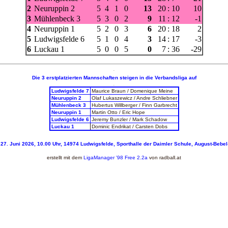
2
Neuruppin 2
5
4
1
0
13
20
:
10
10
3
Mühlenbeck 3
5
3
0
2
9
11
:
12
-1
4
Neuruppin 1
5
2
0
3
6
20
:
18
2
5
Ludwigsfelde 6
5
1
0
4
3
14
:
17
-3
6
Luckau 1
5
0
0
5
0
7
:
36
-29
-
Die 3 erstplatzierten Mannschaften steigen in die Verbandsliga auf
-
Ludwigsfelde 7
Maurice Braun / Domenique Meine
Neuruppin 2
Olaf Lukaszewicz / Andre Schliebner
Mühlenbeck 3
Hubertus Willberger / Finn Garbrecht
Neuruppin 1
Martin Otto / Eric Hope
Ludwigsfelde 6
Jeremy Bunzler / Mark Schadow
Luckau 1
Dominic Endrikat / Carsten Dobs
27. Juni 2026, 10.00 Uhr, 14974 Ludwigsfelde, Sporthalle der Daimler Schule, August-Bebel
erstellt mit dem
LigaManager
'98 Free 2.2a
von
radball.at