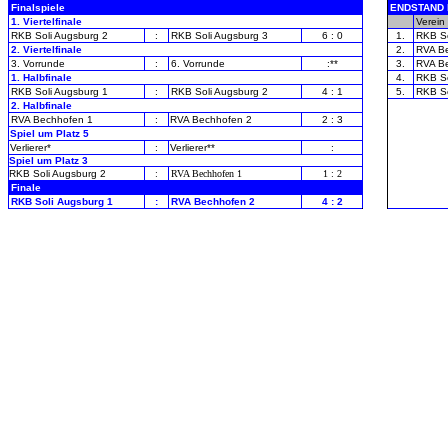
Finalspiele
ENDSTAND M
1. Viertelfinale
-
Verein
RKB Soli Augsburg 2
:
RKB Soli Augsburg 3
6 : 0
1.
RKB So
2. Viertelfinale
2.
RVA B
3. Vorrunde
:
6. Vorrunde
:**
3.
RVA B
1. Halbfinale
4.
RKB So
RKB Soli Augsburg 1
:
RKB Soli Augsburg 2
4 : 1
5.
RKB So
2. Halbfinale
RVA Bechhofen 1
:
RVA Bechhofen 2
2 : 3
Spiel um Platz 5
Verlierer*
:
Verlierer**
:
Spiel um Platz 3
RKB Soli Augsburg 2
:
RVA Bechhofen 1
1 : 2
Finale
RKB Soli Augsburg 1
:
RVA Bechhofen 2
4 : 2