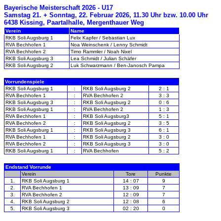
Bayerische Meisterschaft 2026 - U17
Samstag 21. + Sonntag, 22. Februar 2026, 11.30 Uhr bzw. 10.00 Uhr
6438 Kissing, Paartalhalle, Mergenthauer Weg
Verein
Name
RKB Soli Augsburg 1
Felix Kapfer / Sebastian Lux
RVA Bechhofen 1
Noa Weinschenk / Lenny Schmidt
RVA Bechhofen 2
Timo Rammler / Noah Nixel
RKB Soli Augsburg 3
Lea Schmidt / Julian Schäfer
RKB Soli Augsburg 2
Luk Schwarzmann / Ben-Janosch Pampa
Vorrundenspiele
RKB Soli Augsburg 1
:
RKB Soli Augsburg 2
2 : 1
RVA Bechhofen 1
:
RVA Bechhofen 2
3 : 3
RKB Soli Augsburg 3
:
RKB Soli Augsburg 2
0 : 6
RKB Soli Augsburg 1
:
RVA Bechhofen 2
1 : 3
RVA Bechhofen 1
:
RKB Soli Augsburg3
5 : 1
RVA Bechhofen 2
:
RKB Soli Augsburg 2
3 : 5
RKB Soli Augsburg 1
:
RKB Soli Augsburg 3
6 : 1
RVA Bechhofen 1
:
RKB Soli Augsburg 2
3 : 0
RVA Bechhofen 2
:
RKB Soli Augsburg 3
3 : 0
RKB Soli Augsburg 1
:
RVA Bechhofen
5 : 2
Endstand Vorrunde
-
Verein
Tore
Punkte
1.
RKB Soli Augsburg 1
14 : 07
9
2.
RVA Bechhofen 1
13 : 09
7
3.
RVA Bechhofen 2
12 : 09
7
4.
RKB Soli Augsburg 2
12 : 08
6
5.
RKB Soli Augsburg 3
02 : 20
0