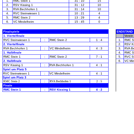
1.
RMC Stein 1
31 : 10
15
2.
RSV Kissing 1
31 : 12
10
3.
RVA Bechhofen 1
31 : 14
10
4.
RVC Steinwiesen 1
10 : 21
4
5.
RMC Stein 2
13 : 29
4
6.
VC Mindelheim
15 : 45
0
Finalspiele
ENDSTAND M
1. Viertelfinale
-
Verein
RVC Steinwiesen 1
:
RMC Stein 2
1 : 4
1.
RMC St
2. Viertelfinale
2.
RSV Ki
RVA Bechhofen 1
:
VC Mindelheim
4 : 3
3.
RVA B
1. Halbfinale
4.
RMC St
RMC Stein 1
:
RMC Stein 2
7 : 1
5.
RVC St
2. Halbfinale
6.
VC Min
RSV Kissing 1
:
RVA Bechhofen 1
4 : 1
Spiel um Platz 5
RVC Steinwiesen 1
:
VC Mindelheim
4 : 1
Spiel um Platz 3
RMC Stein 2
:
RVA Bechhofen 1
2 : 5
Finale
RMC Stein 1
:
RSV Kissing 1
4 : 2