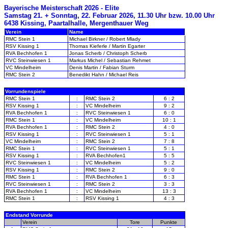
Bayerische Meisterschaft 2026 - Elite
Samstag 21. + Sonntag, 22. Februar 2026, 11.30 Uhr bzw. 10.00 Uhr
6438 Kissing, Paartalhalle, Mergenthauer Weg
Verein
Name
RMC Stein 1
Michael Birkner / Robert Mlady
RSV Kissing 1
Thomas Kieferle / Martin Egarter
RVA Bechhofen 1
Jonas Scherb / Christoph Scherb
RVC Steinwiesen 1
Markus Michel / Sebastian Rehmet
VC Mindelheim
Denis Martin / Fabian Sturm
RMC Stein 2
Benedikt Hahn / Michael Reis
Vorrundenspiele
RMC Stein 1
:
RMC Stein 2
6 : 2
RSV Kissing 1
:
VC Mindelheim
9 : 2
RVA Bechhofen 1
:
RVC Steinwiesen 1
6 : 0
RMC Stein 1
:
VC Mindelheim
10 : 1
RVA Bechhofen 1
:
RMC Stein 2
4 : 0
RSV Kissing 1
:
RVC Steinwiesen 1
5 : 1
VC Mindelheim
:
RMC Stein 2
7 : 8
RMC Stein 1
:
RVC Steinwiesen 1
5 : 1
RSV Kissing 1
:
RVA Bechhofen1
5 : 5
RVC Steinwiesen 1
:
VC Mindelheim
5 : 2
RSV Kissing 1
:
RMC Stein 2
9 : 0
RMC Stein 1
:
RVA Bechhofen 1
6 : 3
RVC Steinwiesen 1
:
RMC Stein 2
3 : 3
RVA Bechhofen 1
:
VC Mindelheim
13 : 3
RMC Stein 1
:
RSV Kissing 1
4 : 3
Endstand Vorrunde
-
Verein
Tore
Punkte