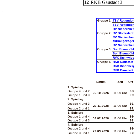
12
RKB Gaustadt 3
Gruppe 1
TSV Rottendor
TSV Rottendor
RV Niedernber
Gruppe 2
RV Stockstadt
RV Niedernber
zurückgezoge
RV Niedernber
Gruppe 3
Soli Eisenbühl
Soli Eisenbühl
RVC Steinwie
Gruppe 4
RKB Gaustadt 
RKB Bischber
RKB Gaustadt 
Datum
Zeit
Ort
1. Spieltag
Gruppe 4 und 2
63
26.10.2025
11.00 Uhr
Gruppe 1 und 3
95
2. Spieltag
Gruppe 4 und 3
96
23.11.2025
11.00 Uhr
Gruppe 2 und 1
97
3. Spieltag
Gruppe 1 und 4
96
08.02.2026
11.00 Uhr
Gruppe 2 und 3
96
4. Spieltag
Gruppe 2 und 4
96
22.03.2026
11.00 Uhr
Gruppe 3 und 1
97