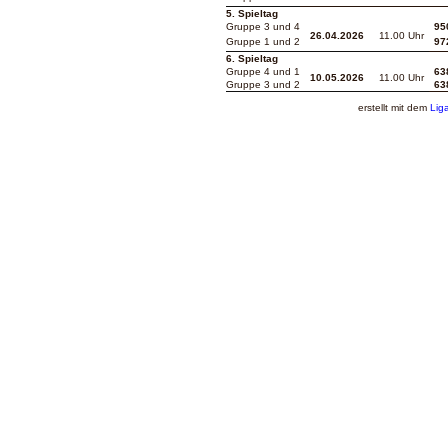
5. Spieltag
Gruppe 3 und 4
95
26.04.2026
11.00 Uhr
Gruppe 1 und 2
97
6. Spieltag
Gruppe 4 und 1
63
10.05.2026
11.00 Uhr
Gruppe 3 und 2
63
erstellt mit dem
Lig