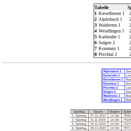
Tabelle
Sp
1
Kieselbronn 1
2
Alpirsbach 1
3
Waldrems 1
4
Wendlingen 1
5
Karlsruhe 1
6
Sulgen 2
7
Konstanz 1
8
Prechtal 2
Alpirsbach 1
Jos
Karlsruhe 1
Leo
Kieselbronn 1
Rob
Konstanz 1
Ant
Prechtal 2
Luk
Sulgen 2
Jaso
Waldrems 1
Noa
Wendlingen 1
Nic
Spieltag
Datum
Beginn
Spiel
1. Spieltag
07.10.2023
14 Uhr
78464
2. Spieltag
11.11.2023
14 Uhr
76189
3. Spieltag
18.11.2023
14 Uhr
72275
4. Spieltag
09.12.2023
14 Uhr
78713