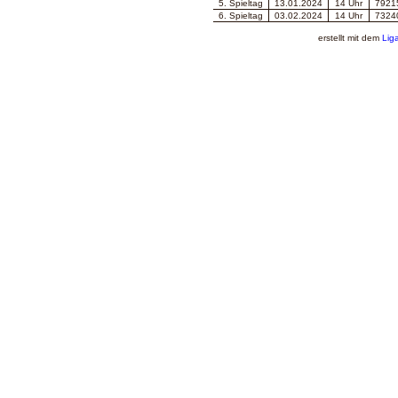
5
. Spieltag
13.01.2024
14 Uhr
79215
6
. Spieltag
03.02.2024
14 Uhr
73240
erstellt mit dem
Lig