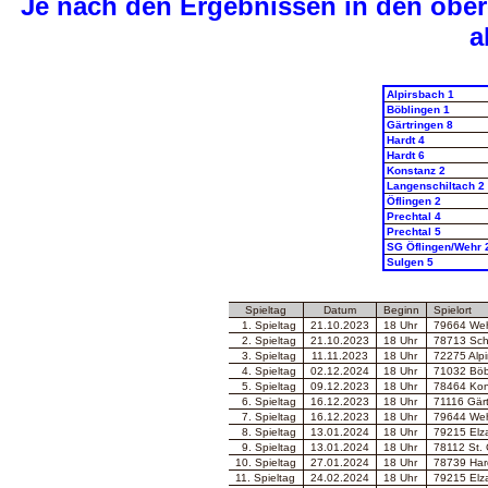
Je nach den Ergebnissen in den obe
a
Alpirsbach 1
Böblingen 1
Gärtringen 8
Hardt 4
Hardt 6
Konstanz 2
Langenschiltach 2
Öflingen 2
Prechtal 4
Prechtal 5
SG Öflingen/Wehr 
Sulgen 5
Spieltag
Datum
Beginn
Spielort
1. Spieltag
21.10.2023
18 Uhr
79664 Wehr
2. Spieltag
21.10.2023
18 Uhr
78713 Schr
3. Spieltag
11.11.2023
18 Uhr
72275 Alpi
4. Spieltag
02.12.2024
18 Uhr
71032 Böbl
5. Spieltag
09.12.2023
18 Uhr
78464 Kon
6. Spieltag
16.12.2023
18 Uhr
71116 Gärt
7. Spieltag
16.12.2023
18 Uhr
79644 Wehr
8. Spieltag
13.01.2024
18 Uhr
79215 Elza
9. Spieltag
13.01.2024
18 Uhr
78112 St. 
10. Spieltag
27.01.2024
18 Uhr
78739 Hard
11. Spieltag
24.02.2024
18 Uhr
79215 Elza