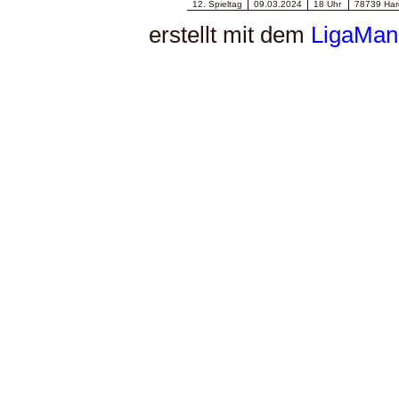
12. Spieltag
09.03.2024
18 Uhr
78739 Hard
erstellt mit dem
LigaMana