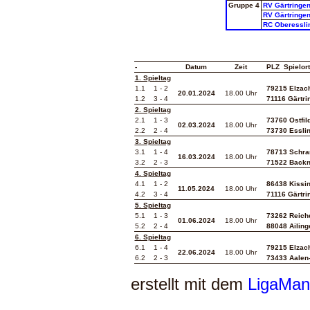
Gruppe 4
RV Gärtringen
RV Gärtringen
RC Oberessli
-
Datum
Zeit
PLZ Spielort
1. Spieltag
1.1 1 - 2
79215 Elzach
20.01.2024
18.00 Uhr
1.2 3 - 4
71116 Gärtri
2. Spieltag
2.1 1 - 3
73760 Ostfil
02.03.2024
18.00 Uhr
2.2 2 - 4
73730 Essli
3. Spieltag
3.1 1 - 4
78713 Schra
16.03.2024
18.00 Uhr
3.2 2 - 3
71522 Back
4. Spieltag
4.1
1 - 2
86438 Kissi
11.05.2024
18.00 Uhr
4.2 3 - 4
71116 Gärtri
5. Spieltag
5.1
1 - 3
73262 Reich
01.06.2024
18.00 Uhr
5.2
2 - 4
88048 Ailing
6. Spieltag
6.1
1 - 4
79215 Elzach
22.06.2024
18.00 Uhr
6.2
2 - 3
73433 Aalen
erstellt mit dem
LigaMan