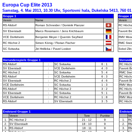
Europa Cup Elite 2013
Samstag, 4. Mai 2013, 10.30 Uhr, Sportovni hala, Dukelska 5413, 760 01
Gruppe 1
Gruppe 2
Verein
Name
-
Verein
RS Altdorf
Roman Schneider / Dominik Planzer
RC Höchs
SV Eberstadt
Marco Rossmann / Jens Krichbaum
Favorit B
VCE Dorlisheim
Benjamin Meyer / Quentin Seyfried
RMV Mos
RC Höchst 2
Simon König / Florian Fischer
RMC Stei
SC Svitavka
Jiri Hrdlicka / Pavel Loskot
Sokol Zlin
Vorrundenspiele Gruppe 1
Vorrunde
RS Altdorf
:
SC Svitavka
6 : 1
RC Höchs
SV Eberstadt
:
VCE Dorlisheim
4 : 0
Favorit B
RC Höchst 2
:
SC Svitavka
5 : 4
RMC Ste
RS Altdorf
:
VCE Dorlisheim
6 : 3
RC Höchs
SV Eberstadt
:
RC Höchst 2
4 : 6
Favorit B
VCE Dorlisheim
:
SC Svitavka
1 : 3
RMV Mo
RS Altdorf
:
RC Höchst 2
3 : 2
RC Höchs
SV Eberstadt
:
SC Svitavka
5 : 1
Favorit B
VCE Dorlisheim
:
RC Höchst 2
1 : 8
RMV Mo
RS Altdorf
:
SV Eberstadt
3 : 5
RC Höchs
Endstand Gruppe 1
Endstan
-
Verein
Tore
Punkte
-
Ve
1.
RC Höchst 2
21 : 12
9
1.
RC
2.
SV Eberstadt
18 : 10
9
2.
RM
3.
RS Altdorf
18 : 11
9
3.
RM