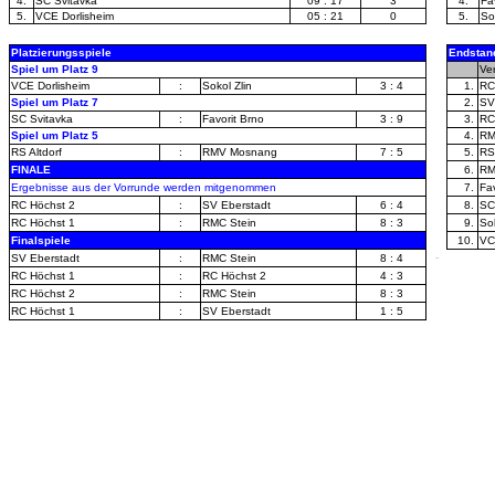
4.
SC Svitavka
09 : 17
3
4.
Fa
5.
VCE Dorlisheim
05 : 21
0
5.
So
Platzierungsspiele
Endstan
Spiel um Platz 9
-
Ve
VCE Dorlisheim
:
Sokol Zlin
3 : 4
1.
RC
Spiel um Platz 7
2.
SV
SC Svitavka
:
Favorit Brno
3 : 9
3.
RC
Spiel um Platz 5
4.
RM
RS Altdorf
:
RMV Mosnang
7 : 5
5.
RS 
FINALE
6.
RM
-
Ergebnisse aus der Vorrunde werden mitgenommen
7.
Fav
--
RC Höchst 2
:
SV Eberstadt
6 : 4
8.
SC
--
RC Höchst 1
:
RMC Stein
8 : 3
9.
Sok
-
Finalspiele
10.
VC
-
SV Eberstadt
:
RMC Stein
8 : 4
---
RC Höchst 1
:
RC Höchst 2
4 : 3
--
RC Höchst 2
:
RMC Stein
8 : 3
-
RC Höchst 1
:
SV Eberstadt
1 : 5